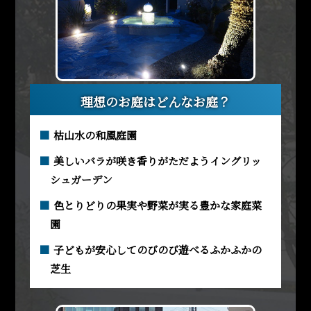
理想のお庭はどんなお庭？
枯山水の和風庭園
美しいバラが咲き香りがただようイングリッ
シュガーデン
色とりどりの果実や野菜が実る豊かな家庭菜
園
子どもが安心してのびのび遊べるふかふかの
芝生