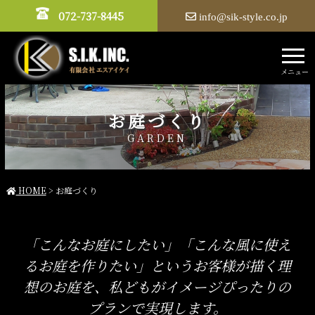
072-737-8445
info@sik-style.co.jp
お庭づくり
GARDEN
HOME
お庭づくり
「こんなお庭にしたい」「こんな風に使え
るお庭を作りたい」
というお客様が描く理
想のお庭を、
私どもがイメージぴったりの
プランで実現します。